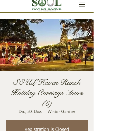
SOUL Haven Ranch
Holiday Carriage Tours
(8)
Do., 30. Dez.
  |  
Winter Garden
Registration is Closed