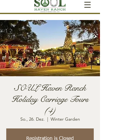
SOUL Haven Ranch
Holiday Carriage Tours
(4)
So., 26. Dez.
  |  
Winter Garden
Registration is Closed