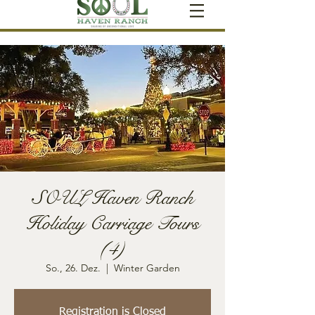
SOUL Haven Ranch
Holiday Carriage Tours
(4)
So., 26. Dez.
  |  
Winter Garden
Registration is Closed